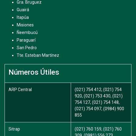
Gra. Bruguez
Guairá
Itapúa
Misiones
Ñeembucú
Paraguarí
San Pedro
Tte. Esteban Martínez
Números Útiles
ARP Central
(021) 754 412, (021) 754
920, (021) 753 430, (021)
754 127, (021) 754 148,
(021) 754 097, (0984) 900
855
Sitrap
(021) 760 159, (021) 760
309, (0981) 556 273