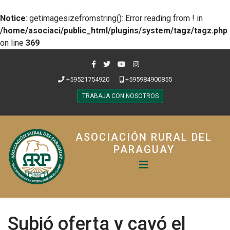
Notice
: getimagesizefromstring(): Error reading from ! in
/home/asociaci/public_html/plugins/system/tagz/tagz.php
on line
369
+59521754920
+595984900855
TRABAJA CON NOSOTROS
ASOCIACIÓN RURAL DEL
PARAGUAY
Subió oferta y cayó el