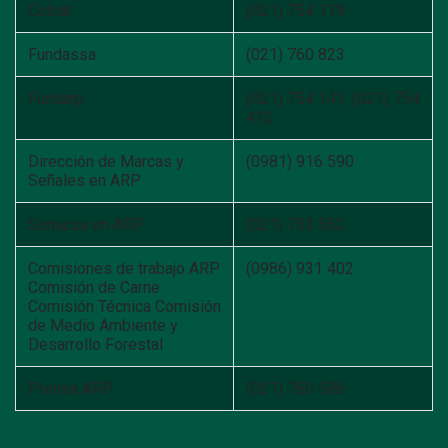
Colcat
(021) 754 119
Fundassa
(021) 760 823
Fundarp
(021) 754 141, (021) 754
412
Dirección de Marcas y
(0981) 916 590
Señales en ARP
Senacsa en ARP
(021) 753 362
Comisiones de trabajo ARP
(0986) 931 402
Comisión de Carne
Comisión Técnica Comisión
de Medio Ambiente y
Desarrollo Forestal
Prensa ARP
(021) 760 586