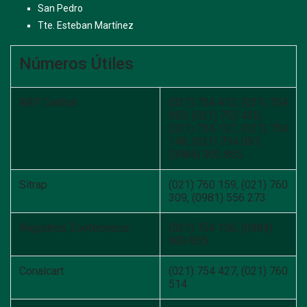
San Pedro
Tte. Esteban Martínez
Números Útiles
ARP Central
(021) 754 412, (021) 754
920, (021) 753 430,
(021) 754 127, (021) 754
148, (021) 754 097,
(0984) 900 855
Sitrap
(021) 760 159, (021) 760
309, (0981) 556 273
Registros Zootécnicos
(021) 754 136, (0984)
900 855
Conalcart
(021) 754 427, (021) 760
514